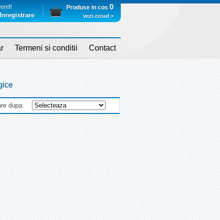
0
enit!
Produse in cos
Inregistrare
vezi cosul >
r
Termeni si conditii
Contact
gice
re dupa: