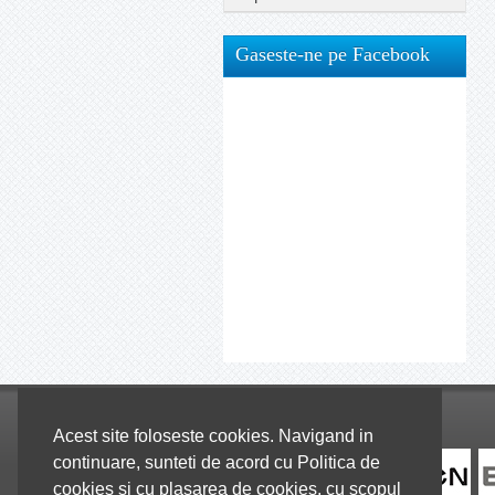
Gaseste-ne pe Facebook
Colaboratori
Acest site foloseste cookies. Navigand in
continuare, sunteti de acord cu Politica de
cookies si cu plasarea de cookies, cu scopul