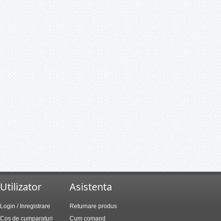
Utilizator
Asistenta
Login / Inregistrare
Returnare produs
Cos de cumparaturi
Cum comand