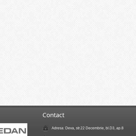
Contact
Adresa: Deva, str.22 Decembrie, bl.D3, ap.8