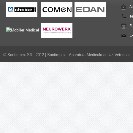
Ad
T
F
E-
© Santimpex SRL 2012 |
Santimpex - Aparatura Medicala de Uz Veterinar - 