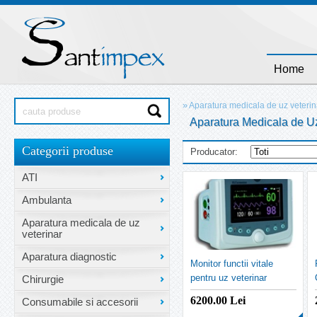
Home
»
Aparatura medicala de uz veterin
Aparatura Medicala de Uz 
Categorii produse
Producator:
ATI
Ambulanta
Aparatura medicala de uz
veterinar
Aparatura diagnostic
Monitor functii vitale
pentru uz veterinar
Chirurgie
M7000 VET
6200.00
Lei
Consumabile si accesorii