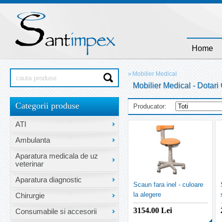
Home
»
Mobilier Medical
Mobilier Medical - Dotari
Categorii produse
Producator:
ATI
Ambulanta
Aparatura medicala de uz
veterinar
Aparatura diagnostic
Scaun fara inel - culoare
la alegere
Chirurgie
3154.00
Lei
Consumabile si accesorii