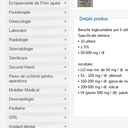
Echipamente de Prim ajutor
Fizioterapie
Detalii produs
Ginecologie
Benzile trigliceridelor pot fi 
Laborator
Specificatii tehnice :
Radiologie
• 10 μliters
• ± 5%
Stomatologie
• 50-500 mg / dl
Sterilizare
rezultate:
Second Hand
• LO mai mic de 50 mg / dl: r
• 51 - 150 mg / dl: obisnuit
Piese de schimb pentru
aparatura
• 150-200 mg / dl: gama de ri
• 200-500 mg / dl: ridicat
Mobilier Medical
• HI (peste 500 mg / dl): patol
Dermatologie
Pediatrie
ORL
Implant dentar