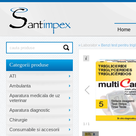
Home
»
Laborator
»
Benzi test pentru trig
Categorii produse
ATI
Ambulanta
Aparatura medicala de uz
veterinar
Aparatura diagnostic
Chirurgie
1
/
1
Consumabile si accesorii