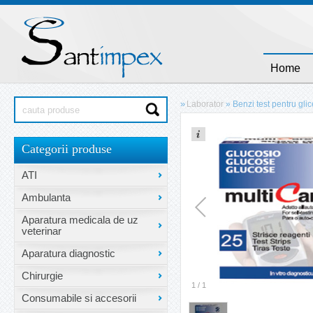
Home
»
Laborator
»
Benzi test pentru gli
Categorii produse
ATI
Ambulanta
Aparatura medicala de uz
veterinar
Aparatura diagnostic
Chirurgie
1
/
1
Consumabile si accesorii