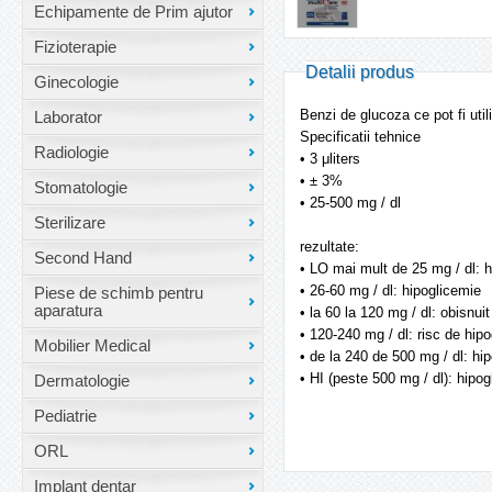
Echipamente de Prim ajutor
Fizioterapie
Detalii produs
Ginecologie
Benzi de glucoza ce pot fi uti
Laborator
Specificatii tehnice
Radiologie
• 3 μliters
• ± 3%
Stomatologie
• 25-500 mg / dl
Sterilizare
rezultate:
Second Hand
• LO mai mult de 25 mg / dl: 
• 26-60 mg / dl: hipoglicemie
Piese de schimb pentru
aparatura
• la 60 la 120 mg / dl: obisnuit
• 120-240 mg / dl: risc de hip
Mobilier Medical
• de la 240 de 500 mg / dl: hi
• HI (peste 500 mg / dl): hipo
Dermatologie
Pediatrie
ORL
Implant dentar