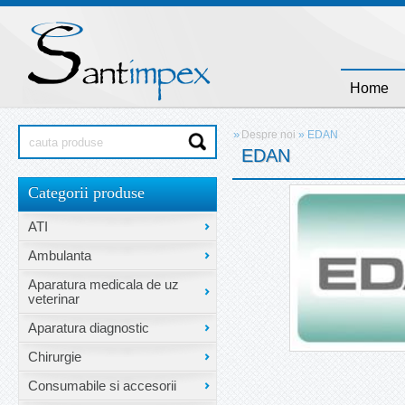
Home
»
Despre noi
»
EDAN
EDAN
Categorii produse
ATI
Ambulanta
Aparatura medicala de uz
veterinar
Aparatura diagnostic
Chirurgie
Consumabile si accesorii