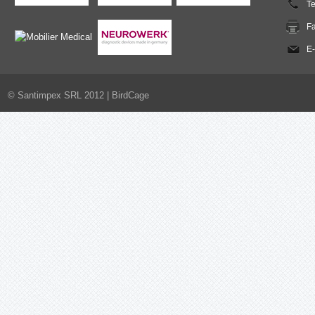
T
F
E-
© Santimpex SRL 2012 |
BirdCage